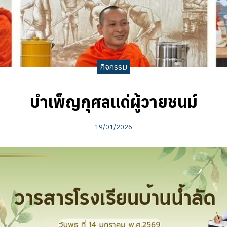
กิจกรรม
บำเพ็ญกุศลแด่ผู้วายชนม์
19/01/2026